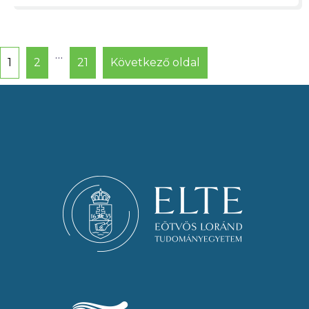
…
1
2
21
Következő oldal