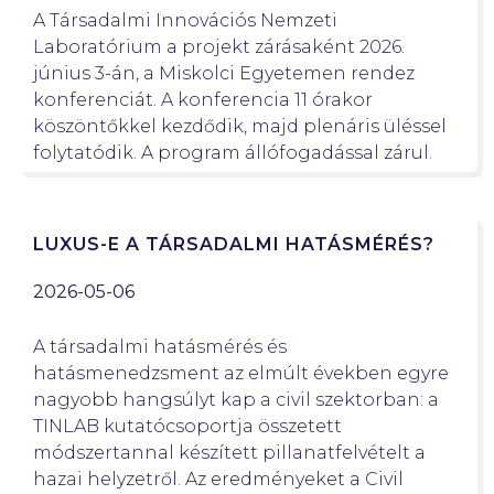
A Társadalmi Innovációs Nemzeti
Laboratórium a projekt zárásaként 2026.
június 3-án, a Miskolci Egyetemen rendez
konferenciát. A konferencia 11 órakor
köszöntőkkel kezdődik, majd plenáris üléssel
folytatódik. A program állófogadással zárul.
LUXUS-E A TÁRSADALMI HATÁSMÉRÉS?
2026-05-06
A társadalmi hatásmérés és
hatásmenedzsment az elmúlt években egyre
nagyobb hangsúlyt kap a civil szektorban: a
TINLAB kutatócsoportja összetett
módszertannal készített pillanatfelvételt a
hazai helyzetről. Az eredményeket a Civil