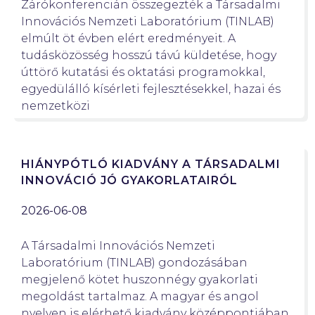
Zárókonferencián összegezték a Társadalmi
Innovációs Nemzeti Laboratórium (TINLAB)
elmúlt öt évben elért eredményeit. A
tudásközösség hosszú távú küldetése, hogy
úttörő kutatási és oktatási programokkal,
egyedülálló kísérleti fejlesztésekkel, hazai és
nemzetközi
HIÁNYPÓTLÓ KIADVÁNY A TÁRSADALMI
INNOVÁCIÓ JÓ GYAKORLATAIRÓL
2026-06-08
A Társadalmi Innovációs Nemzeti
Laboratórium (TINLAB) gondozásában
megjelenő kötet huszonnégy gyakorlati
megoldást tartalmaz. A magyar és angol
nyelven is elérhető kiadvány középpontjában