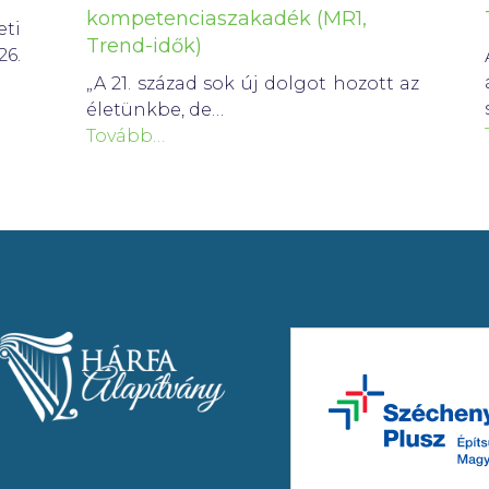
kompetenciaszakadék (MR1,
ti
Trend-idők)
26.
„A 21. század sok új dolgot hozott az
életünkbe, de…
Tovább…