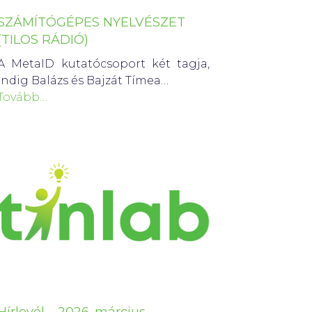
SZÁMÍTÓGÉPES NYELVÉSZET
(TILOS RÁDIÓ)
A MetaID kutatócsoport két tagja,
Indig Balázs és Bajzát Tímea…
Tovább…