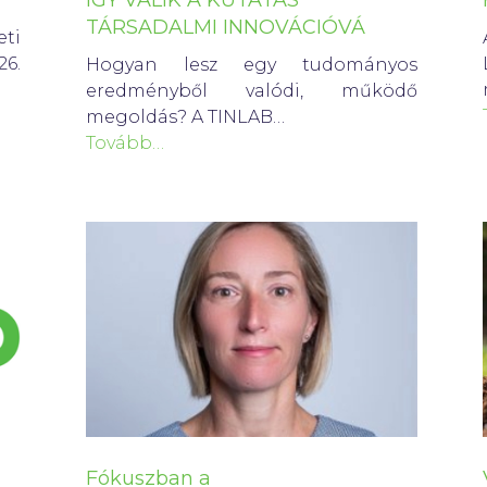
ÍGY VÁLIK A KUTATÁS
TÁRSADALMI INNOVÁCIÓVÁ
ti
26.
Hogyan lesz egy tudományos
eredményből valódi, működő
megoldás? A TINLAB…
Tovább…
Fókuszban a