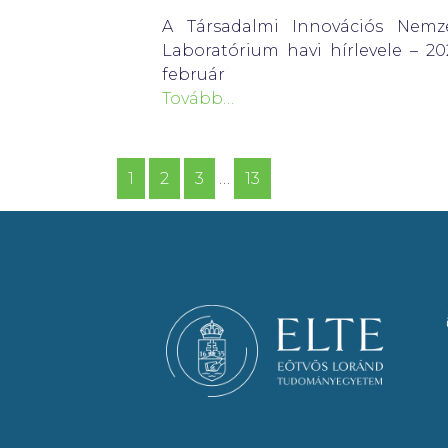
A Társadalmi Innovációs Nemze
Laboratórium havi hírlevele – 20
február
Tovább…
1
2
3
…
13