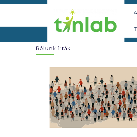
A
T
Rólunk írták