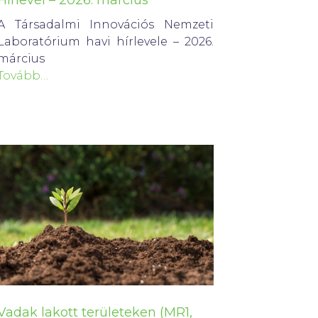
Hírlevél – 2026. március
A Társadalmi Innovációs Nemzeti
Laboratórium havi hírlevele – 2026.
március
Tovább…
Vadak lakott területeken (MR1,