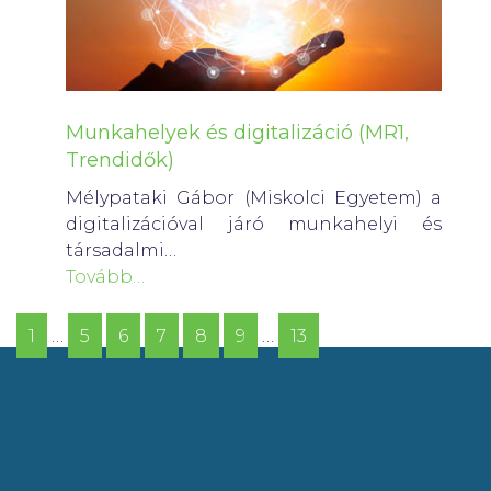
Munkahelyek és digitalizáció (MR1,
Trendidők)
Mélypataki Gábor (Miskolci Egyetem) a
digitalizációval járó munkahelyi és
társadalmi…
Tovább…
1
…
5
6
7
8
9
…
13