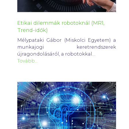
Etikai dilemmák robotoknál (MR1,
Trend-idők)
Mélypataki Gábor (Miskolci Egyetem) a
munkajogi keretrendszerek
újragondolásáról, a robotokkal…
Tovább…