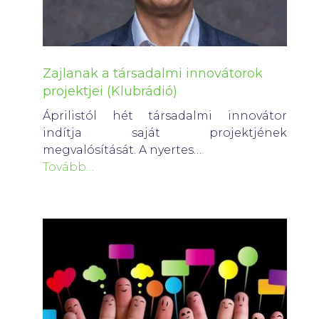
Zajlanak a társadalmi innovátorok
projektjei (Klubrádió)
Áprilistól hét társadalmi innovátor
indítja saját projektjének
megvalósítását. A nyertes…
Tovább…