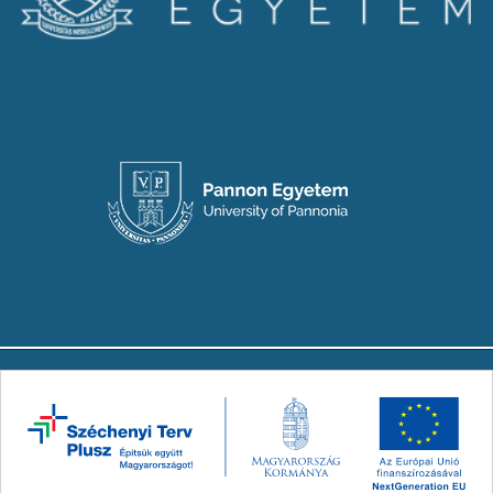
Copyright © 2024-2026 Készült a Társadalmi
Innovációs Nemzeti Laboratórium (TINLAB)
konzorcium megbízásából. Minden jog
fenntartva.