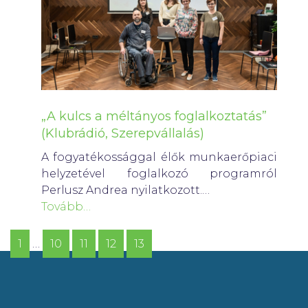
„A kulcs a méltányos foglalkoztatás”
(Klubrádió, Szerepvállalás)
A fogyatékossággal élők munkaerőpiaci
helyzetével foglalkozó programról
Perlusz Andrea nyilatkozott.…
Tovább…
1
…
10
11
12
13