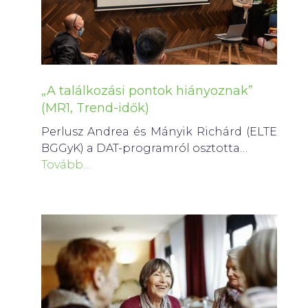
„A találkozási pontok hiányoznak”
(MR1, Trend-idők)
Perlusz Andrea és Mányik Richárd (ELTE
BGGyK) a DAT-programról osztotta…
Tovább…