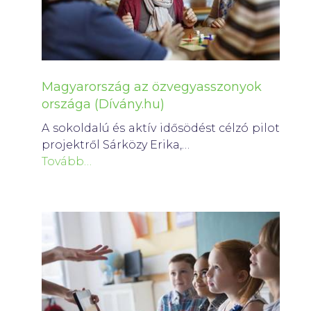
Magyarország az özvegyasszonyok
országa (Dívány.hu)
A sokoldalú és aktív idősödést célzó pilot
projektről Sárközy Erika,…
Tovább…