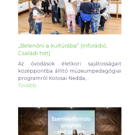
„Belenőni a kultúrába” (Inforádió,
Családi hét)
Az óvodások életkori sajátosságait
középpontba állító múzeumpedagógiai
programról Kolosai Nedda,…
Tovább…